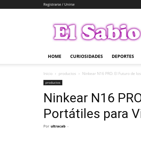
Registrarse / Unirse
El
Sabio
HOME
CURIOSIDADES
DEPORTES
Inicio
productos
Ninkear N16 PRO: El Futuro de los
productos
Ninkear N16 PRO:
Portátiles para 
Por
ultracab
-