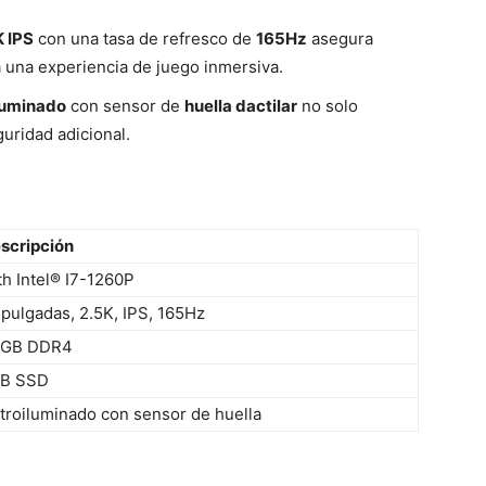
K IPS
con una tasa de refresco de
165Hz
asegura
ra una experiencia de juego inmersiva.
iluminado
con sensor de
huella dactilar
no solo
uridad adicional.
scripción
th Intel® I7-1260P
 pulgadas, 2.5K, IPS, 165Hz
2GB DDR4
B SSD
troiluminado con sensor de huella