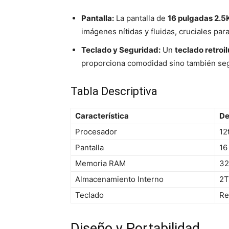
Pantalla:
La pantalla de
16 pulgadas 2.5
imágenes nítidas y fluidas, cruciales pa
Teclado y Seguridad:
Un
teclado retro
proporciona comodidad sino también seg
Tabla Descriptiva
Característica
De
Procesador
12
Pantalla
16
Memoria RAM
3
Almacenamiento Interno
2T
Teclado
Re
Diseño y Portabilidad