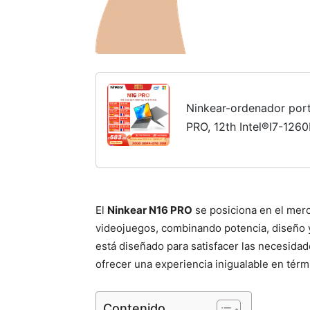
Ninkear-ordenador port
PRO, 12th Intel®I7-126
con huella dactilar, 16 
165Hz, 32GB,...
El
Ninkear N16 PRO
se posiciona en el merc
videojuegos, combinando potencia, diseño y
está diseñado para satisfacer las necesida
ofrecer una experiencia inigualable en térm
Contenido