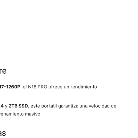
re
® I7-1260P
, el N16 PRO ofrece un rendimiento
R4
y
2TB SSD
, este portátil garantiza una velocidad de
cenamiento masivo.
as