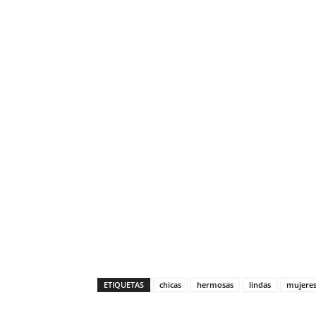
ETIQUETAS
chicas
hermosas
lindas
mujere