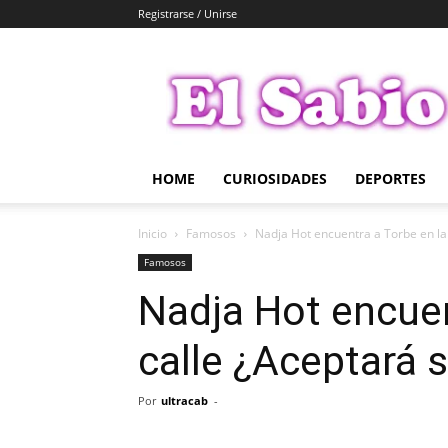
Registrarse / Unirse
El
Sabio
HOME
CURIOSIDADES
DEPORTES
Inicio
Famosos
Nadja Hot encuentra a Torbe en la
Famosos
Nadja Hot encuen
calle ¿Aceptará 
Por
ultracab
-