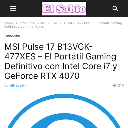
Home
productos
MSI Pulse 17 B13VGK-477XES – El Portátil Gaming
Definitivo con Intel Core...
productos
MSI Pulse 17 B13VGK-
477XES – El Portátil Gaming
Definitivo con Intel Core i7 y
GeForce RTX 4070
By
ultracab
-
216