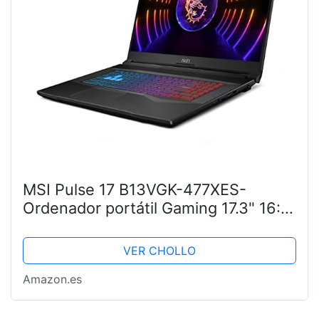
MSI Pulse 17 B13VGK-477XES-
Ordenador portátil Gaming 17.3" 16:9
FHD, 144Hz (Intel Core i7-13700H,
32GB RAM, 1TB SSD, RTX 4070-8GB,
VER CHOLLO
Free Dos) Titanium Gray –...
Amazon.es