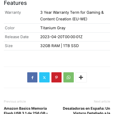
Features
Warranty
3 Year Warranty Term for Gaming &
Content Creation (EU-WE)
Color
Titanium Gray
Release Date
2023-04-20T00:00:01Z
Size
32GB RAM | 1TB SSD
Previous article
Next article
Amazon Basics Memoria
Desaladoras en España: Un
Flash USB 3.1 de 256 GB –
Vistazo Detallado a la