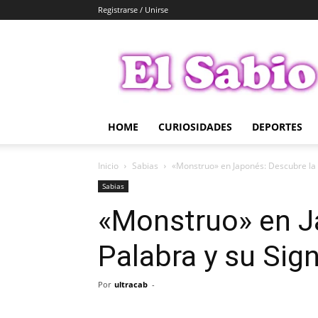
Registrarse / Unirse
El
Sabio
HOME
CURIOSIDADES
DEPORTES
Inicio
Sabias
«Monstruo» en Japonés: Descubre la 
Sabias
«Monstruo» en J
Palabra y su Sign
Por
ultracab
-