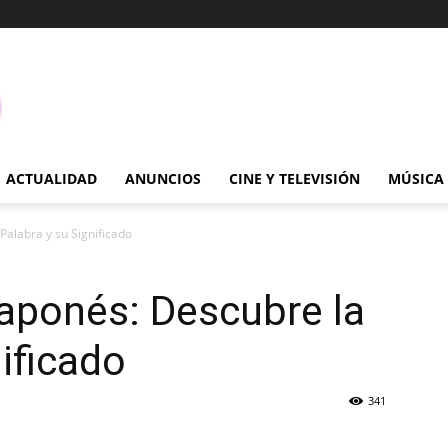
ACTUALIDAD
ANUNCIOS
CINE Y TELEVISIÓN
MÚSICA
Palabra y su Significado
aponés: Descubre la
ificado
341