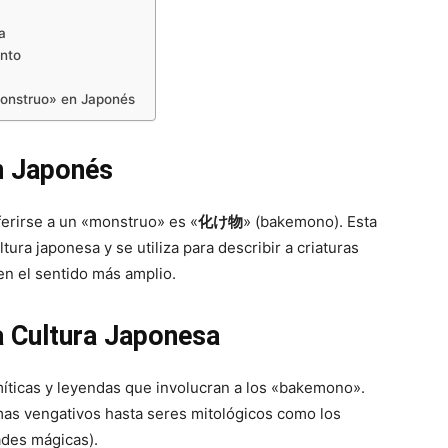
a
ento
Monstruo» en Japonés
n Japonés
eferirse a un «monstruo» es «
化け物
» (bakemono). Esta
ura japonesa y se utiliza para describir a criaturas
en el sentido más amplio.
a Cultura Japonesa
 míticas y leyendas que involucran a los «bakemono».
mas vengativos hasta seres mitológicos como los
ades mágicas).