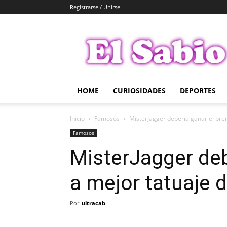
Registrarse / Unirse
El
Sabio
HOME
CURIOSIDADES
DEPORTES
Inicio
Famosos
MisterJagger debería ganar el pre
Famosos
MisterJagger deb
a mejor tatuaje 
Por
ultracab
-