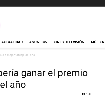
ACTUALIDAD
ANUNCIOS
CINE Y TELEVISIÓN
MÚSICA
mio a mejor tatuaje del año
ería ganar el premio
del año
150