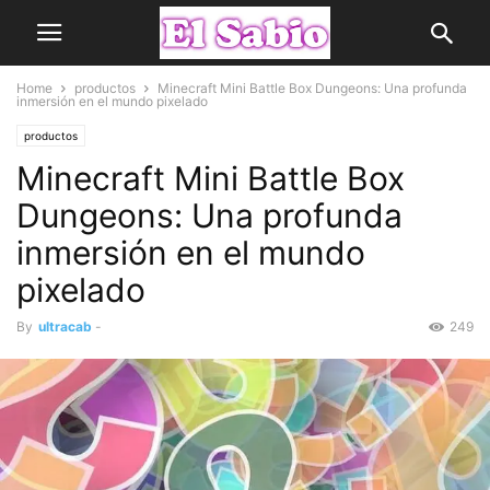
Home
productos
Minecraft Mini Battle Box Dungeons: Una profunda
inmersión en el mundo pixelado
productos
Minecraft Mini Battle Box
Dungeons: Una profunda
inmersión en el mundo
pixelado
By
ultracab
-
249