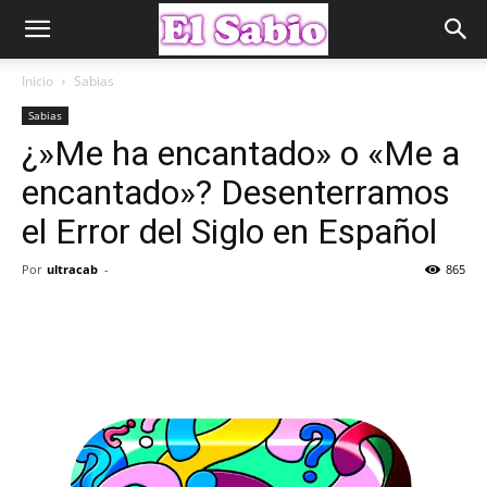
Inicio
Sabias
Sabias
¿»Me ha encantado» o «Me a
encantado»? Desenterramos
el Error del Siglo en Español
Por
ultracab
-
865