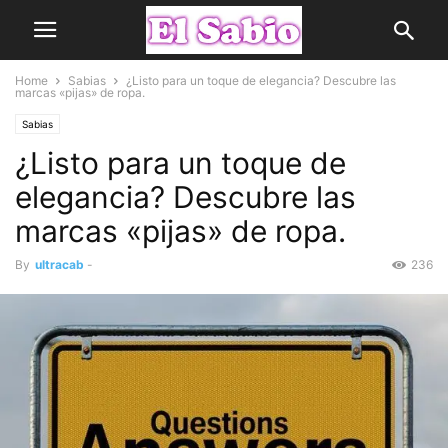
Home
Sabias
¿Listo para un toque de elegancia? Descubre las
marcas «pijas» de ropa.
Sabias
¿Listo para un toque de
elegancia? Descubre las
marcas «pijas» de ropa.
By
ultracab
-
236