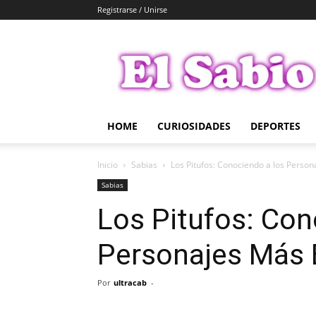
Registrarse / Unirse
El
Sabio
HOME
CURIOSIDADES
DEPORTES
Inicio
Sabias
Los Pitufos: Conociendo a los Perso
Sabias
Los Pitufos: Con
Personajes Más
Por
ultracab
-