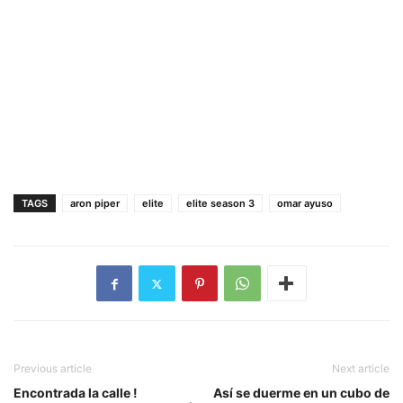
TAGS
aron piper
elite
elite season 3
omar ayuso
Previous article
Next article
Encontrada la calle !
Así se duerme en un cubo de