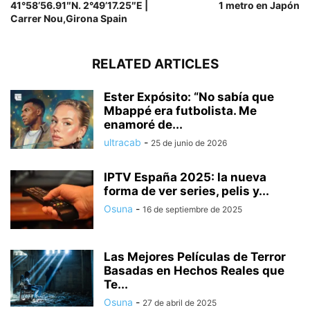
41°58’56.91″N. 2°49’17.25″E |
1 metro en Japón
Carrer Nou,Girona Spain
RELATED ARTICLES
Ester Expósito: “No sabía que
Mbappé era futbolista. Me
enamoré de...
ultracab
-
25 de junio de 2026
IPTV España 2025: la nueva
forma de ver series, pelis y...
Osuna
-
16 de septiembre de 2025
Las Mejores Películas de Terror
Basadas en Hechos Reales que
Te...
Osuna
-
27 de abril de 2025