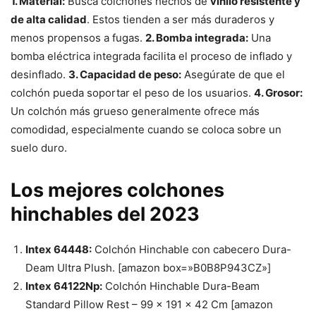
1. Material:
Busca colchones hechos de
vinilo resistente y
de alta calidad
. Estos tienden a ser más duraderos y
menos propensos a fugas.
2. Bomba integrada:
Una
bomba eléctrica integrada facilita el proceso de inflado y
desinflado.
3. Capacidad de peso:
Asegúrate de que el
colchón pueda soportar el peso de los usuarios.
4. Grosor:
Un colchón más grueso generalmente ofrece más
comodidad, especialmente cuando se coloca sobre un
suelo duro.
Los mejores colchones
hinchables del 2023
Intex 64448:
Colchón Hinchable con cabecero Dura-
Deam Ultra Plush. [amazon box=»B0B8P943CZ»]
Intex 64122Np:
Colchón Hinchable Dura-Beam
Standard Pillow Rest – 99 x 191 x 42 Cm [amazon