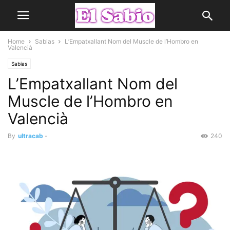
Home
Sabias
L’Empatxallant Nom del Muscle de l’Hombro en
Valencià
Sabias
L’Empatxallant Nom del
Muscle de l’Hombro en
Valencià
By
ultracab
-
240