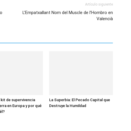
Artículo siguiente
to
L’Empatxallant Nom del Muscle de l’Hombro en
Valencià
 kit de supervivencia
La Superbia: El Pecado Capital que
erra en Europa y por qué
Destruye la Humildad
él?