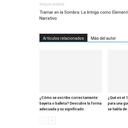
Artículo anterior
Tramar en la Sombra: La Intriga como Elemen
Narrativo
Artículos relacionados
Más del autor
¿Cómo se escribe correctamente:
¿Qué es el 1
bayeta o balleta? Descubre la forma
para una gu
adecuada y su significado
se habla de 