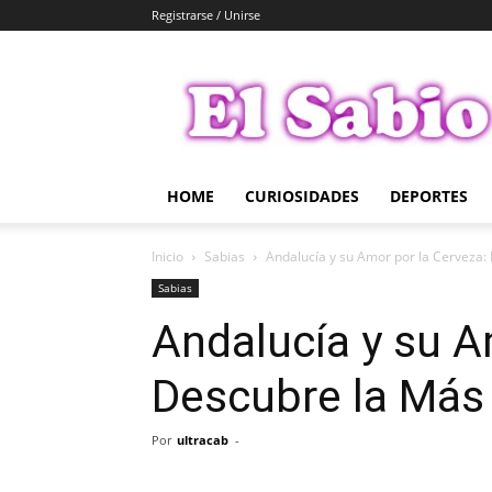
Registrarse / Unirse
El
Sabio
HOME
CURIOSIDADES
DEPORTES
Inicio
Sabias
Andalucía y su Amor por la Cerveza:
Sabias
Andalucía y su A
Descubre la Más 
Por
ultracab
-