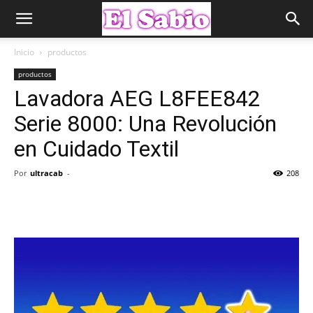
Inicio
productos
productos
Lavadora AEG L8FEE842
Serie 8000: Una Revolución
en Cuidado Textil
Por
ultracab
-
208