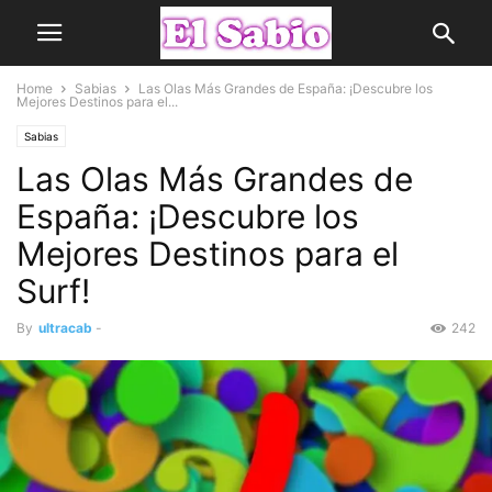
Home
Sabias
Las Olas Más Grandes de España: ¡Descubre los
Mejores Destinos para el...
Sabias
Las Olas Más Grandes de
España: ¡Descubre los
Mejores Destinos para el
Surf!
By
ultracab
-
242