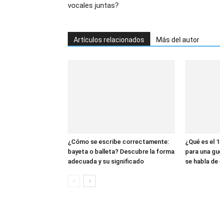
vocales juntas?
Artículos relacionados
Más del autor
¿Cómo se escribe correctamente:
¿Qué es el 1
bayeta o balleta? Descubre la forma
para una gu
adecuada y su significado
se habla de 