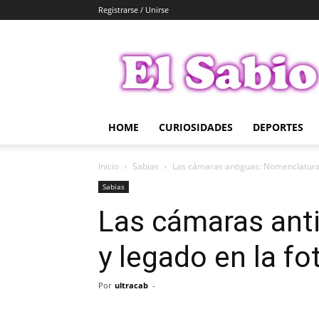
Registrarse / Unirse
El
Sabio
HOME
CURIOSIDADES
DEPORTES
Inicio
Sabias
Las cámaras antiguas: Nomenclatura 
Sabias
Las cámaras ant
y legado en la fo
Por
ultracab
-