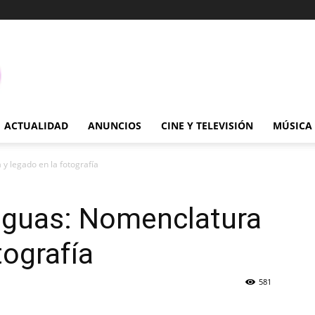
ACTUALIDAD
ANUNCIOS
CINE Y TELEVISIÓN
MÚSICA
y legado en la fotografía
iguas: Nomenclatura
tografía
581