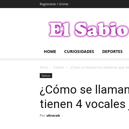
Registrarse / Unirse
El
Sabio
HOME
CURIOSIDADES
DEPORTES
Inicio
Sabias
¿Cómo se llaman las palabras que tie
Sabias
¿Cómo se llaman
tienen 4 vocales
Por
ultracab
-