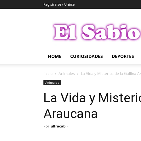
Registrarse / Unirse
El
Sabio
HOME
CURIOSIDADES
DEPORTES
Inicio
Animales
La Vida y Misterios de la Gallina 
Animales
La Vida y Misteri
Araucana
Por
ultracab
-