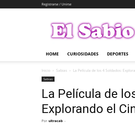
Registrarse / Unirse
El
Sabio
HOME
CURIOSIDADES
DEPORTES
Inicio
Sabias
La Película de los 4 Soldados: Explo
Sabias
La Película de lo
Explorando el Ci
Por
ultracab
-