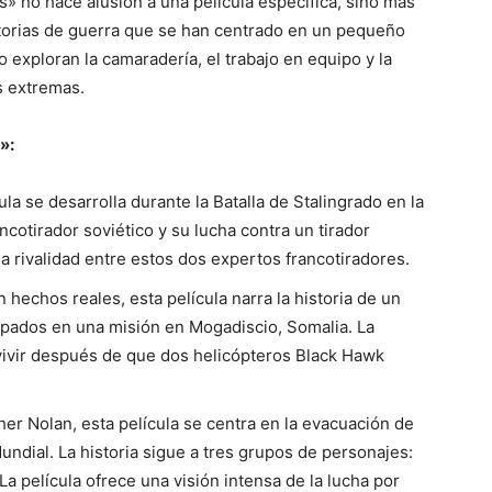
os» no hace alusión a una película específica, sino más
storias de guerra que se han centrado en un pequeño
 exploran la camaradería, el trabajo en equipo y la
s extremas.
»:
ula se desarrolla durante la Batalla de Stalingrado en la
cotirador soviético y su lucha contra un tirador
sa rivalidad entre estos dos expertos francotiradores.
hechos reales, esta película narra la historia de un
pados en una misión en Mogadiscio, Somalia. La
evivir después de que dos helicópteros Black Hawk
her Nolan, esta película se centra en la evacuación de
dial. La historia sigue a tres grupos de personajes:
. La película ofrece una visión intensa de la lucha por