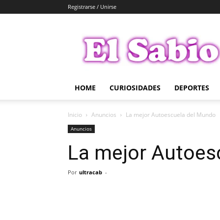
Registrarse / Unirse
El
Sabio
HOME
CURIOSIDADES
DEPORTES
Inicio
Anuncios
La mejor Autoescuela del Mundo
Anuncios
La mejor Autoes
Por
ultracab
-