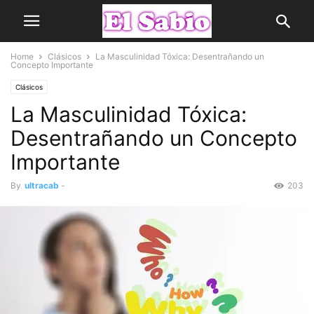
Home
Clásicos
La Masculinidad Tóxica: Desentrañando un
Concepto Importante
Clásicos
La Masculinidad Tóxica:
Desentrañando un Concepto
Importante
By
ultracab
-
203