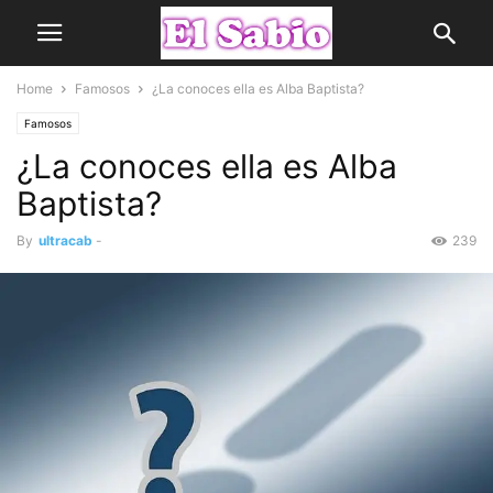
Home
Famosos
¿La conoces ella es Alba Baptista?
Famosos
¿La conoces ella es Alba
Baptista?
By
ultracab
-
239