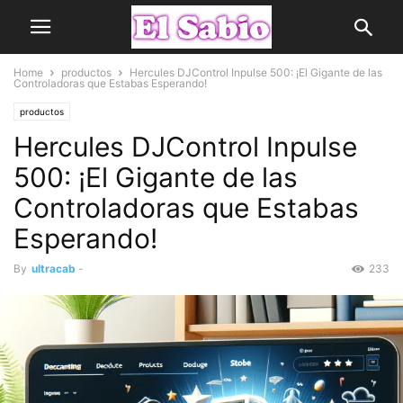
Home
productos
Hercules DJControl Inpulse 500: ¡El Gigante de las
Controladoras que Estabas Esperando!
productos
Hercules DJControl Inpulse
500: ¡El Gigante de las
Controladoras que Estabas
Esperando!
By
ultracab
-
233