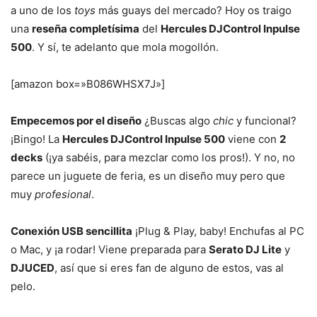
a uno de los
toys
más guays del mercado? Hoy os traigo
una
reseña completísima
del
Hercules DJControl Inpulse
500
. Y sí, te adelanto que mola mogollón.
[amazon box=»B086WHSX7J»]
Empecemos por el diseño
¿Buscas algo
chic
y funcional?
¡Bingo! La
Hercules DJControl Inpulse 500
viene con
2
decks
(¡ya sabéis, para mezclar como los pros!). Y no, no
parece un juguete de feria, es un diseño muy pero que
muy
profesional
.
Conexión USB sencillita
¡Plug & Play, baby! Enchufas al PC
o Mac, y ¡a rodar! Viene preparada para
Serato DJ Lite
y
DJUCED
, así que si eres fan de alguno de estos, vas al
pelo.