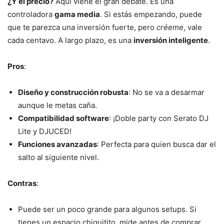
¿Y el precio?
Aquí viene el gran debate. Es una
controladora
gama media
. Si estás empezando, puede
que te parezca una inversión fuerte, pero
créeme
, vale
cada centavo. A largo plazo, es una
inversión inteligente
.
Pros
:
Diseño y construcción robusta
: No se va a desarmar
aunque le metas caña.
Compatibilidad software
: ¡Doble party con Serato DJ
Lite y DJUCED!
Funciones avanzadas
: Perfecta para quien busca dar el
salto al siguiente nivel.
Contras
:
Puede ser un poco grande para algunos setups. Si
tienes un espacio chiquitito, mide antes de comprar.