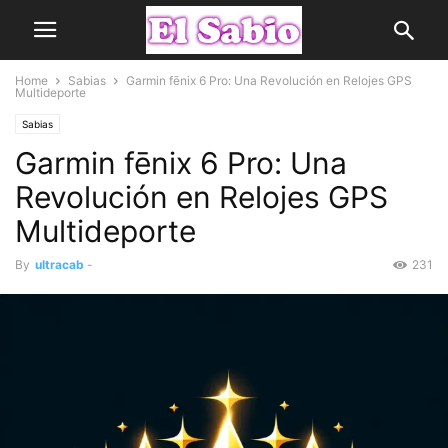
Home
Sabias
Garmin fēnix 6 Pro: Una Revolución en Relojes GPS
Multideporte
Sabias
Garmin fēnix 6 Pro: Una
Revolución en Relojes GPS
Multideporte
By
ultracab
-
231