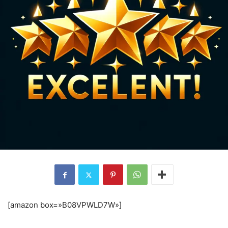
[amazon box=»B08VPWLD7W»]