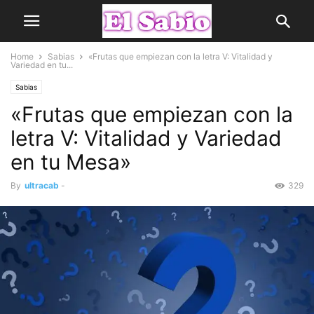
Home
Sabias
«Frutas que empiezan con la letra V: Vitalidad y
Variedad en tu...
Sabias
«Frutas que empiezan con la
letra V: Vitalidad y Variedad
en tu Mesa»
By
ultracab
-
329