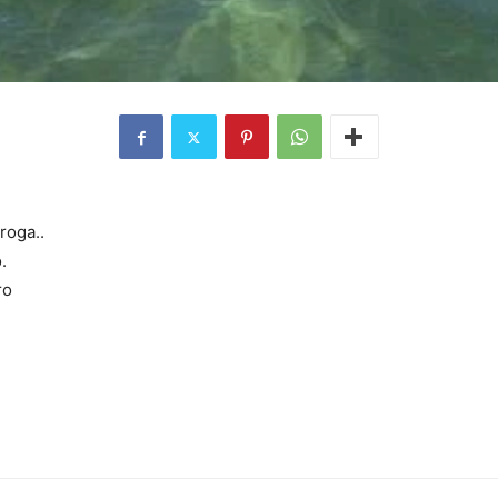
roga..
.
ro