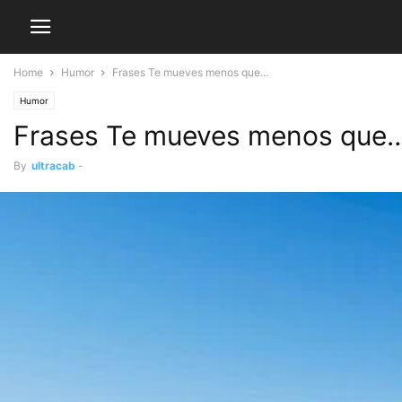
Home
Humor
Frases Te mueves menos que…
Humor
Frases Te mueves menos que
By
ultracab
-