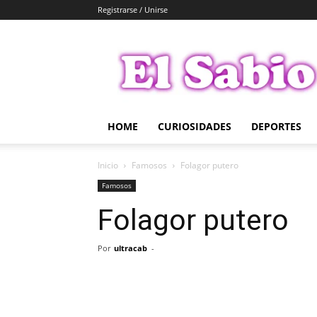
Registrarse / Unirse
El
Sabio
HOME
CURIOSIDADES
DEPORTES
Inicio
Famosos
Folagor putero
Famosos
Folagor putero
Por
ultracab
-