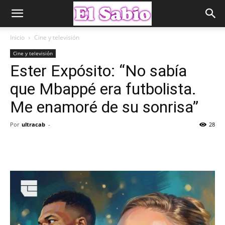
Inicio
Cine y televisión
Cine y televisión
Ester Expósito: “No sabía
que Mbappé era futbolista.
Me enamoré de su sonrisa”
Por
ultracab
-
28