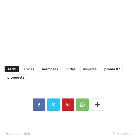
TAGS
chicas
hermosas
lindas
mujeres
pillada 07
propuesta
Previous article
Next article