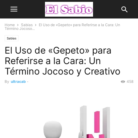
Home
Sabias
El Uso de «Gepeto» para Referirse a la Cara: Un
Término Jocoso...
Sabias
El Uso de «Gepeto» para
Referirse a la Cara: Un
Término Jocoso y Creativo
By
ultracab
-
458