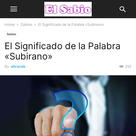
Home
Sabias
El Significado de la Palabra «Subirano»
Sabias
El Significado de la Palabra
«Subirano»
By
ultracab
-
252