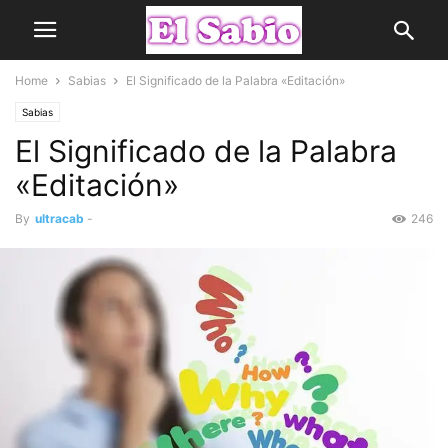
Home
Sabias
El Significado de la Palabra «Editación»
Sabias
El Significado de la Palabra
«Editación»
By
ultracab
-
246