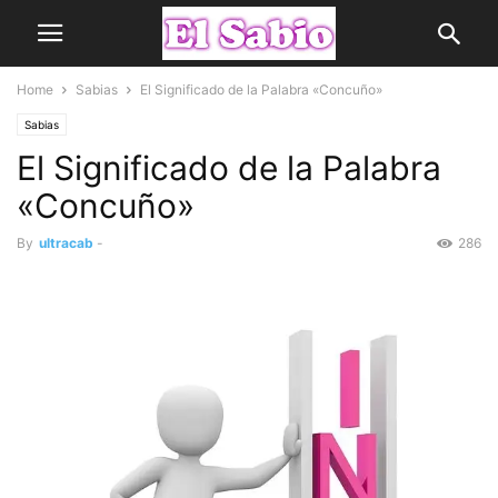
Home
Sabias
El Significado de la Palabra «Concuño»
Sabias
El Significado de la Palabra
«Concuño»
By
ultracab
-
286