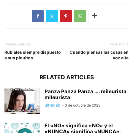
Previous article
Next article
Rubiales siempre dispuesto
Cuando piensas las cosas en
a sus piquitos
voz alta
RELATED ARTICLES
Panza Panza Panza …. mileurista
mileurista
ultracab
-
3 de octubre de 2023
El «NO» significa «NO» y el
«NUNCA» significa «NUNCA».