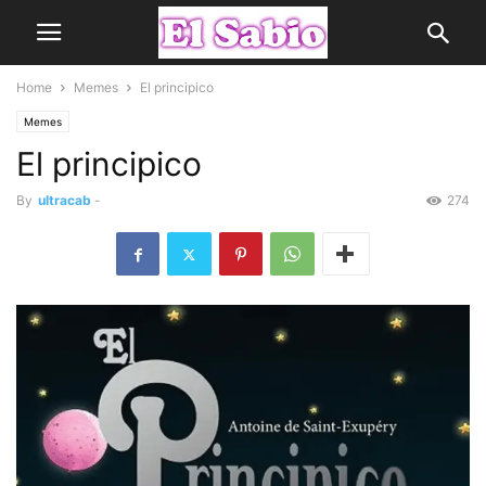
Home
Memes
El principico
Memes
El principico
By
ultracab
-
274