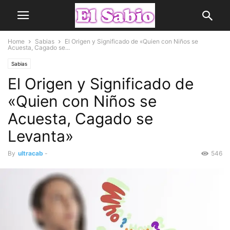
Home
Sabias
El Origen y Significado de «Quien con Niños se
Acuesta, Cagado se...
Sabias
El Origen y Significado de
«Quien con Niños se
Acuesta, Cagado se
Levanta»
By
ultracab
-
546