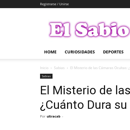
Registrarse / Unirse
El
Sabio
HOME
CURIOSIDADES
DEPORTES
Inicio
Sabias
El Misterio de las Cámaras Ocultas:
Sabias
El Misterio de l
¿Cuánto Dura su
Por
ultracab
-