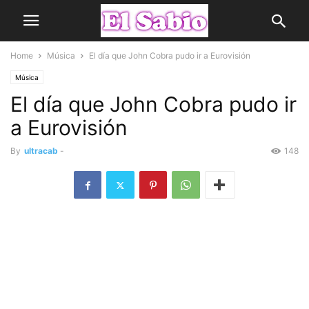
Home
Música
El día que John Cobra pudo ir a Eurovisión
Música
El día que John Cobra pudo ir
a Eurovisión
By
ultracab
-
148