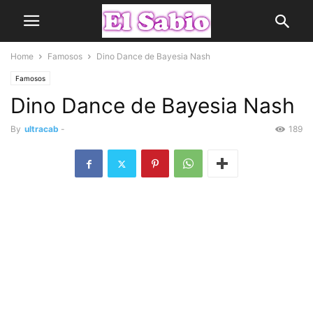
Home
Famosos
Dino Dance de Bayesia Nash
Famosos
Dino Dance de Bayesia Nash
By
ultracab
-
189