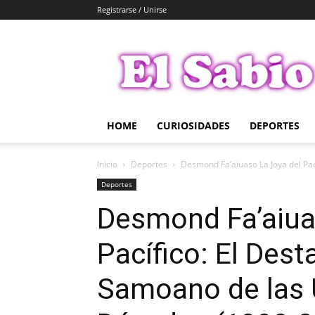
Registrarse / Unirse
El
Sabio
HOME
CURIOSIDADES
DEPORTES
Inicio
Deportes
Desmond Fa’aiuaso La Joya del Pací
Deportes
Desmond Fa’aiua
Pacífico: El Des
Samoano de las 