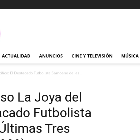
ACTUALIDAD
ANUNCIOS
CINE Y TELEVISIÓN
MÚSICA
fico: El Destacado Futbolista Samoano de las...
so La Joya del
tacado Futbolista
Últimas Tres