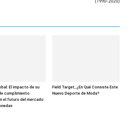
(1990-2020)
bal: El impacto de su
Field Target, ¿En Qué Consiste Este
de cumplimiento
Nuevo Deporte de Moda?
n el futuro del mercado
onedas