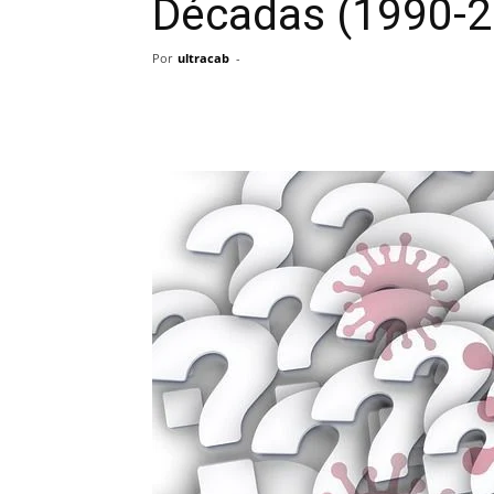
Décadas (1990-2
Por
ultracab
-