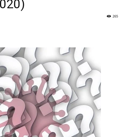
020)
265