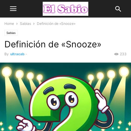
Home
Sabias
Definición de «Snooze»
Sabias
Definición de «Snooze»
By
ultracab
-
233