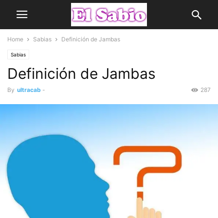
Home
Sabias
Definición de Jambas
Sabias
Definición de Jambas
By
ultracab
-
287