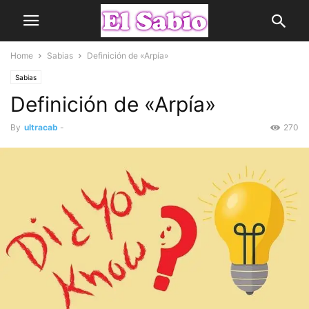
Home
Sabias
Definición de «Arpía»
Sabias
Definición de «Arpía»
By
ultracab
-
270