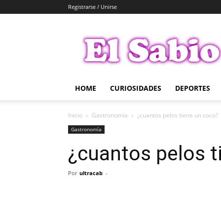
Registrarse / Unirse
El
Sabio
HOME
CURIOSIDADES
DEPORTES
Inicio
Gastronomía
¿cuantos pelos tiene un coco?
Gastronomía
¿cuantos pelos t
Por
ultracab
-