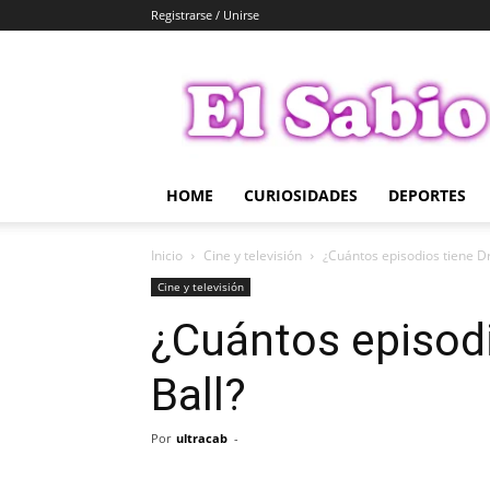
Registrarse / Unirse
El
Sabio
HOME
CURIOSIDADES
DEPORTES
Inicio
Cine y televisión
¿Cuántos episodios tiene D
Cine y televisión
¿Cuántos episod
Ball?
Por
ultracab
-