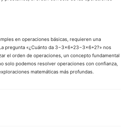
mples en operaciones básicas, requieren una
 La pregunta «¿Cuánto da
3−3×6+2
3
−
3
×
6
+
2
?» nos
rzar el orden de operaciones, un concepto fundamental
 no solo podemos resolver operaciones con confianza,
exploraciones matemáticas más profundas.