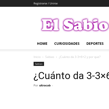
Registrarse / Unirse
El
Sabio
HOME
CURIOSIDADES
DEPORTES
Inicio
Sabias
¿Cuánto da 3-3×6+2 y por que?
Sabias
¿Cuánto da 3-3×
Por
ultracab
-