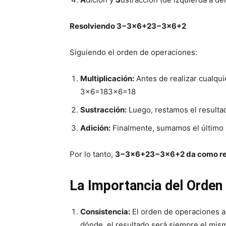
Resolviendo
3−3×6+2
3
−
3
×
6
+
2
Siguiendo el orden de operaciones:
Multiplicación:
Antes de realizar cualqui
3×6=18
3
×
6
=
18
Sustracción:
Luego, restamos el resultad
Adición:
Finalmente, sumamos el último
Por lo tanto,
3−3×6+2
3
−
3
×
6
+
2
da como re
La Importancia del Orden
Consistencia:
El orden de operaciones as
dónde, el resultado será siempre el mis