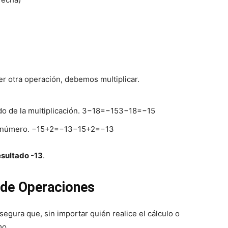
er otra operación, debemos multiplicar.
o de la multiplicación.
3−18=−15
3
−
18
=
−
15
 número.
−15+2=−13
−
15
+
2
=
−
13
sultado -13
.
 de Operaciones
egura que, sin importar quién realice el cálculo o
mo.