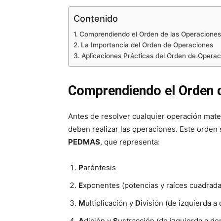
Contenido
Comprendiendo el Orden de las Operaciones
La Importancia del Orden de Operaciones
Aplicaciones Prácticas del Orden de Operac
Comprendiendo el Orden 
Antes de resolver cualquier operación mate
deben realizar las operaciones. Este orde
PEDMAS
, que representa:
P
aréntesis
E
xponentes (potencias y raíces cuadradas
M
ultiplicación y
D
ivisión (de izquierda a
A
dición y
S
ustracción (de izquierda a de