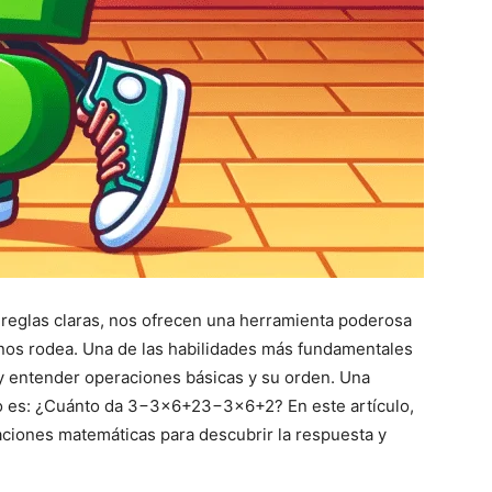
y reglas claras, nos ofrecen una herramienta poderosa
nos rodea. Una de las habilidades más fundamentales
 y entender operaciones básicas y su orden. Una
o es: ¿Cuánto da
3−3×6+2
3
−
3
×
6
+
2
? En este artículo,
ciones matemáticas para descubrir la respuesta y