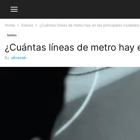
Home
Sabias
¿Cuántas líneas de metro hay en las principales ciudade
Sabias
¿Cuántas líneas de metro hay 
By
ultracab
-