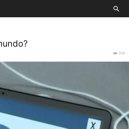
 mundo?
316