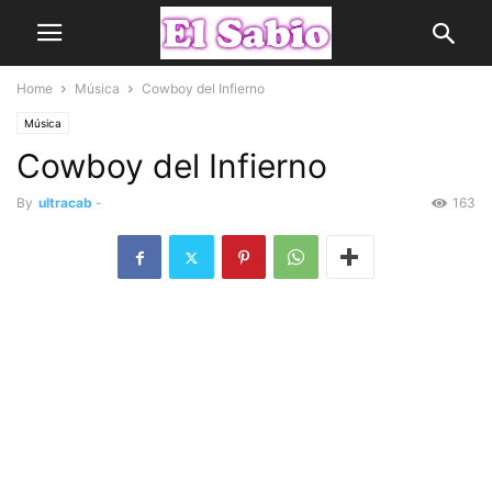
Home
Música
Cowboy del Infierno
Música
Cowboy del Infierno
By
ultracab
-
163