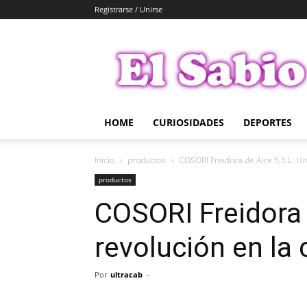
Registrarse / Unirse
El
Sabio
HOME
CURIOSIDADES
DEPORTES
Inicio
productos
COSORI Freidora de Aire 5,5 L: Un
productos
COSORI Freidora 
revolución en la
Por
ultracab
-