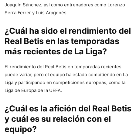
Joaquín Sánchez, así como entrenadores como Lorenzo
Serra Ferrer y Luis Aragonés.
¿Cuál ha sido el rendimiento del
Real Betis en las temporadas
más recientes de La Liga?
El rendimiento del Real Betis en temporadas recientes
puede variar, pero el equipo ha estado compitiendo en La
Liga y participando en competiciones europeas, como la
Liga de Europa de la UEFA.
¿Cuál es la afición del Real Betis
y cuál es su relación con el
equipo?