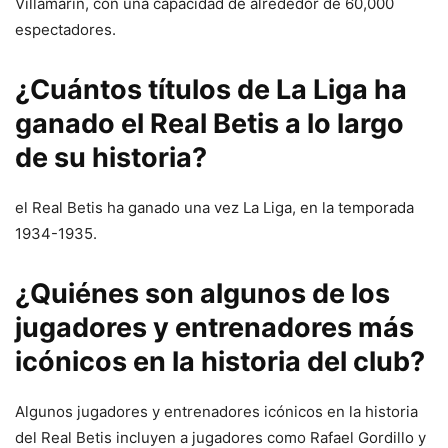
Villamarín, con una capacidad de alrededor de 60,000
espectadores.
¿Cuántos títulos de La Liga ha
ganado el Real Betis a lo largo
de su historia?
el Real Betis ha ganado una vez La Liga, en la temporada
1934-1935.
¿Quiénes son algunos de los
jugadores y entrenadores más
icónicos en la historia del club?
Algunos jugadores y entrenadores icónicos en la historia
del Real Betis incluyen a jugadores como Rafael Gordillo y