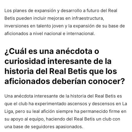
Los planes de expansión y desarrollo a futuro del Real
Betis pueden incluir mejoras en infraestructura,
inversiones en talento joven y la expansión de su base de
aficionados a nivel nacional e internacional.
¿Cuál es una anécdota o
curiosidad interesante de la
historia del Real Betis que los
aficionados deberían conocer?
Una anécdota interesante de la historia del Real Betis es
que el club ha experimentado ascensos y descensos en La
Liga, pero su leal afición siempre ha permanecido firme en
su apoyo al equipo, haciendo del Real Betis un club con
una base de seguidores apasionados.