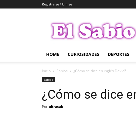
Registrarse / Unirse
El
Sabio
HOME
CURIOSIDADES
DEPORTES
Inicio
Sabias
¿Cómo se dice en inglés David?
Sabias
¿Cómo se dice en
Por
ultracab
-