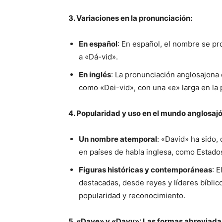
3. Variaciones en la pronunciación:
En español
: En español, el nombre se pr
a «Dá-vid».
En inglés
: La pronunciación anglosajona 
como «Dei-vid», con una «e» larga en la 
4. Popularidad y uso en el mundo anglosajó
Un nombre atemporal
: «David» ha sido
en países de habla inglesa, como Estado
Figuras históricas y contemporáneas
: 
destacadas, desde reyes y líderes bíblic
popularidad y reconocimiento.
5. «Dave» y «Davy»: Las formas abreviadas