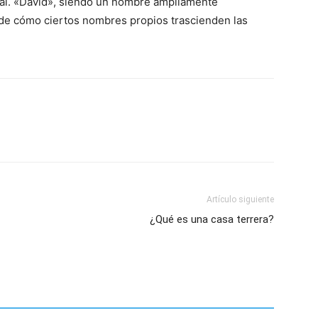
ral. «David», siendo un nombre ampliamente
o de cómo ciertos nombres propios trascienden las
Artículo siguiente
¿Qué es una casa terrera?